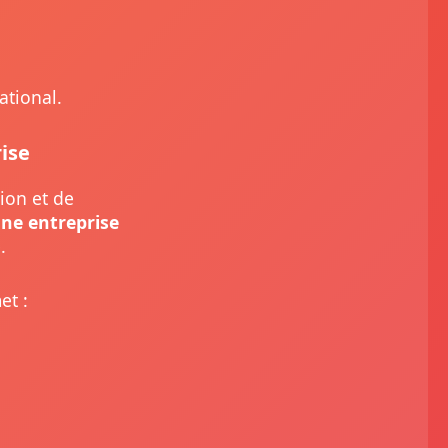
ational.
ise
ion et de
ne entreprise
.
et :