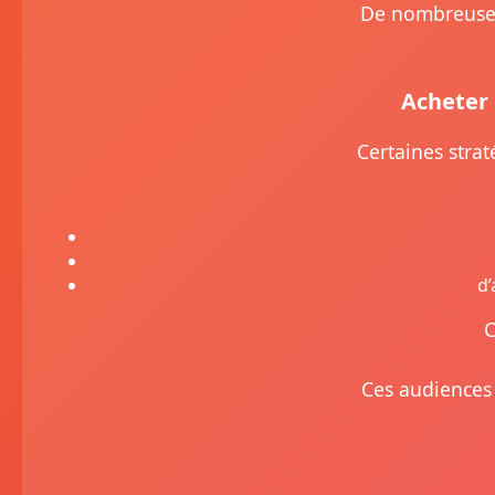
De nombreuses
Acheter 
Certaines strat
d’
C
Ces audiences 