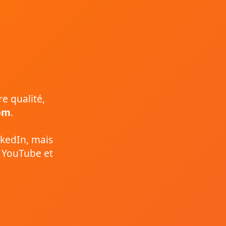
re qualité,
om
.
nkedIn, mais
, YouTube et