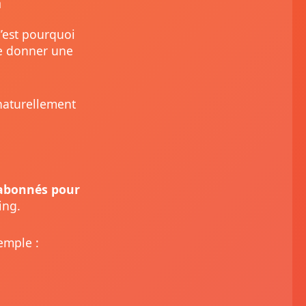
n
C’est pourquoi
e donner une
 naturellement
 abonnés pour
ing.
emple :