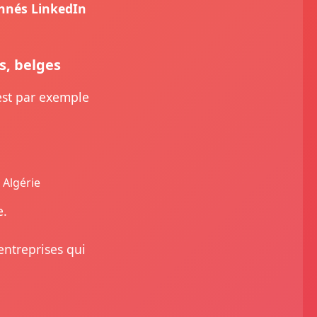
onnés LinkedIn
s, belges
 est par exemple
 Algérie
e.
entreprises qui