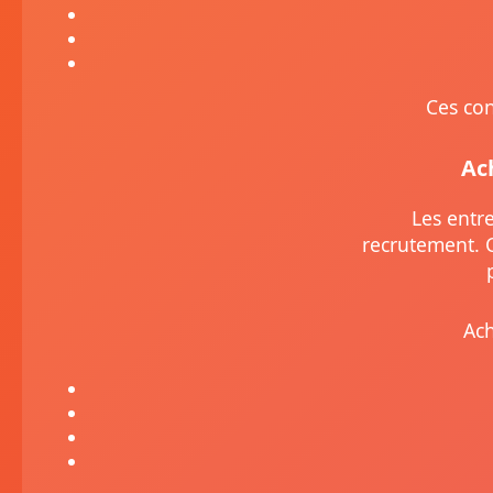
Ces con
Ac
Les entr
recrutement. 
Ach