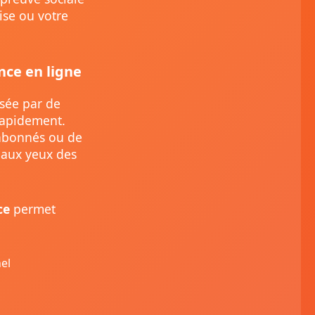
ise ou votre
ce en ligne
isée par de
rapidement.
’abonnés ou de
e aux yeux des
ce
permet
el