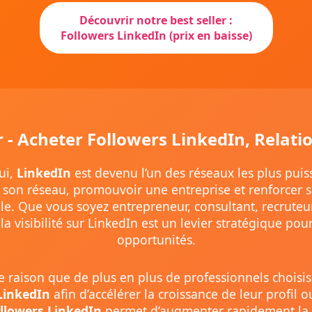
Découvrir notre best seller :
Followers LinkedIn (prix en baisse)
r - Acheter Followers LinkedIn, Relati
ui,
LinkedIn
est devenu l’un des réseaux les plus puis
son réseau, promouvoir une entreprise et renforcer sa
le. Que vous soyez entrepreneur, consultant, recruteu
 la visibilité sur LinkedIn est un levier stratégique po
opportunités.
te raison que de plus en plus de professionnels choisi
LinkedIn
afin d’accélérer la croissance de leur profil 
ollowers LinkedIn
permet d’augmenter rapidement la 