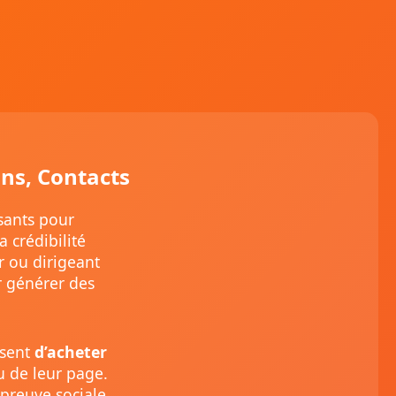
ons, Contacts
sants pour
 crédibilité
r ou dirigeant
ur générer des
ssent
d’acheter
ou de leur page.
preuve sociale