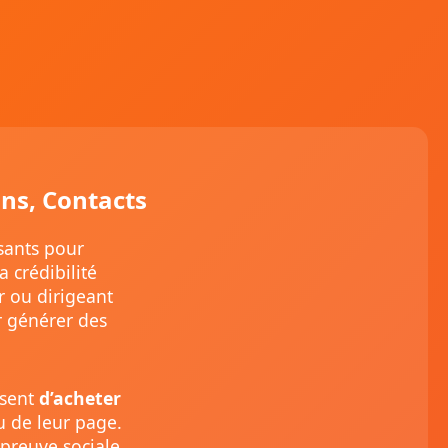
ons, Contacts
sants pour
 crédibilité
r ou dirigeant
ur générer des
ssent
d’acheter
ou de leur page.
preuve sociale