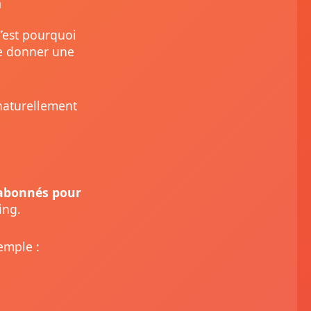
n
C’est pourquoi
e donner une
 naturellement
 abonnés pour
ing.
emple :