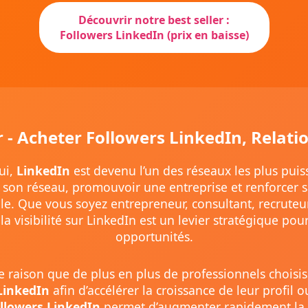
Découvrir notre best seller :
Followers LinkedIn (prix en baisse)
r - Acheter Followers LinkedIn, Relati
ui,
LinkedIn
est devenu l’un des réseaux les plus puis
son réseau, promouvoir une entreprise et renforcer sa
le. Que vous soyez entrepreneur, consultant, recruteu
 la visibilité sur LinkedIn est un levier stratégique po
opportunités.
te raison que de plus en plus de professionnels choisi
LinkedIn
afin d’accélérer la croissance de leur profil 
ollowers LinkedIn
permet d’augmenter rapidement la 