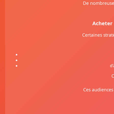
De nombreuses
Acheter 
Certaines strat
d’
C
Ces audiences 