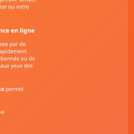
ise ou votre
ce en ligne
isée par de
rapidement.
’abonnés ou de
e aux yeux des
ce
permet
el