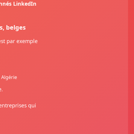
onnés LinkedIn
s, belges
 est par exemple
 Algérie
e.
entreprises qui