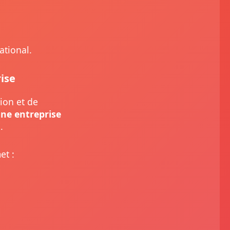
ational.
ise
ion et de
ne entreprise
.
et :