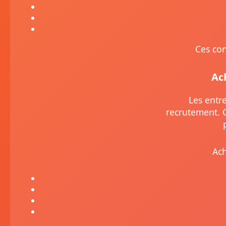
Ces con
Ac
Les entr
recrutement. 
Ach