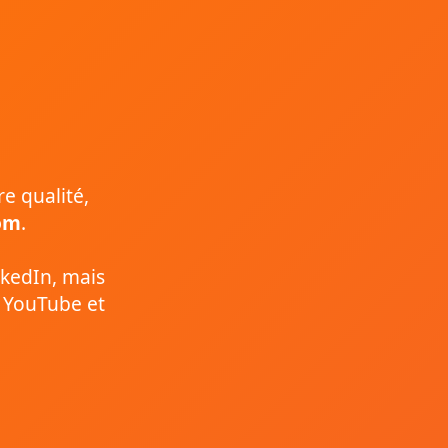
re qualité,
om
.
nkedIn, mais
, YouTube et