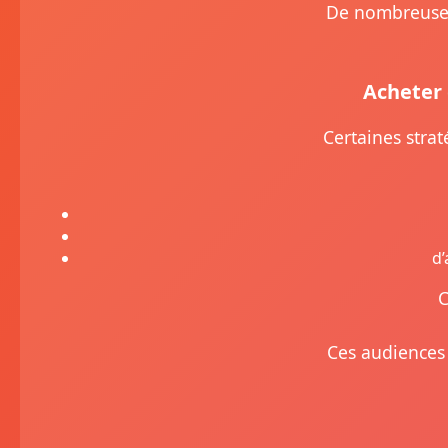
De nombreuses
Acheter 
Certaines strat
d’
C
Ces audiences 