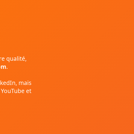
re qualité,
om
.
nkedIn, mais
, YouTube et