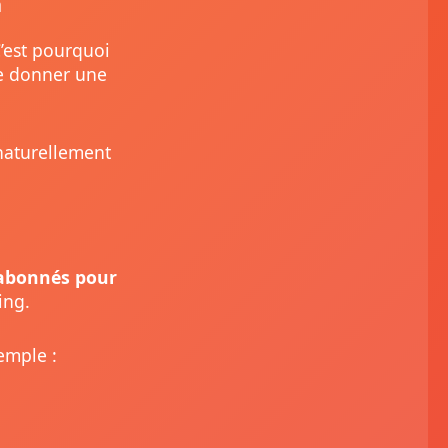
n
C’est pourquoi
e donner une
 naturellement
 abonnés pour
ing.
emple :