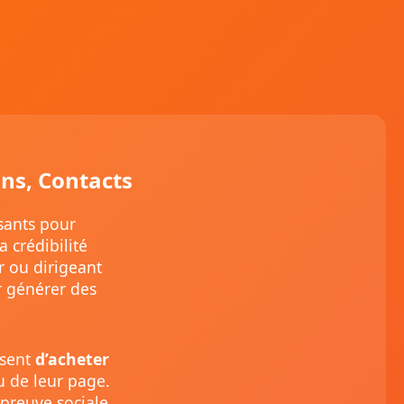
ons, Contacts
sants pour
 crédibilité
r ou dirigeant
ur générer des
ssent
d’acheter
ou de leur page.
preuve sociale