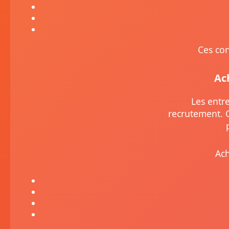
Ces con
Ac
Les entr
recrutement. 
Ach