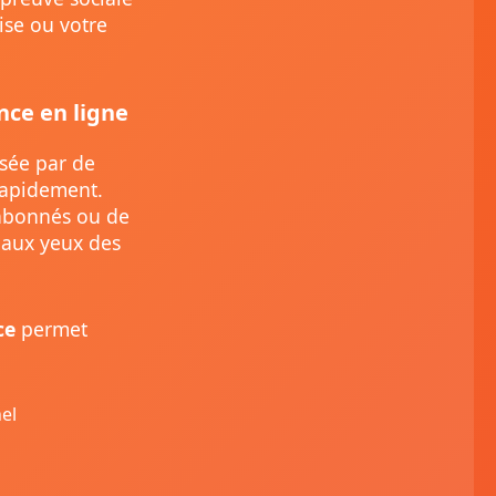
ise ou votre
ce en ligne
isée par de
rapidement.
’abonnés ou de
e aux yeux des
ce
permet
el