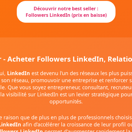
Découvrir notre best seller :
Followers LinkedIn (prix en baisse)
r - Acheter Followers LinkedIn, Relati
ui,
LinkedIn
est devenu l’un des réseaux les plus puis
son réseau, promouvoir une entreprise et renforcer sa
le. Que vous soyez entrepreneur, consultant, recruteu
 la visibilité sur LinkedIn est un levier stratégique po
opportunités.
te raison que de plus en plus de professionnels choisi
LinkedIn
afin d’accélérer la croissance de leur profil 
ollowers LinkedIn
permet d’augmenter rapidement la 