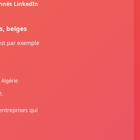
onnés LinkedIn
s, belges
 est par exemple
 Algérie
e.
entreprises qui