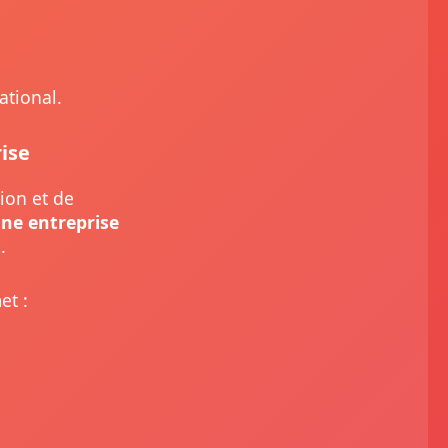
ational.
ise
ion et de
ne entreprise
.
et :